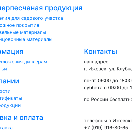
ерпесчаная продукция
елия для садового участка
ожное покрытие
вельные материалы
ицовочные материалы
рмация
Контакты
дложения диллерам
наш адрес
тьи
г. Ижевск, ул. Клубн
пании
пн-пт 09:00 до 18:00
суббота с 09:00 до 
ости
тификаты
по России бесплатн
родукции
вка и оплата
телефоны в Ижевск
тавка
+7 (919) 916-80-65