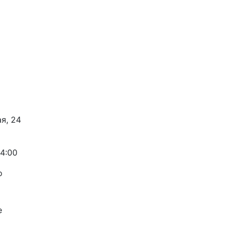
ая, 24
14:00
о
е